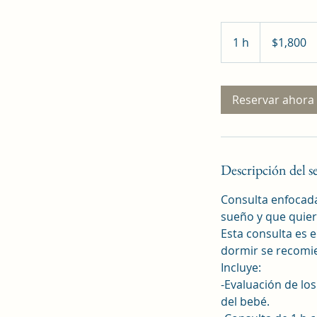
1,800
pesos
1 h
1
$1,800
mexicanos
Reservar ahora
Descripción del s
Consulta enfocad
sueño y que quier
Esta consulta es 
dormir se recomi
Incluye:
-Evaluación de lo
del bebé.