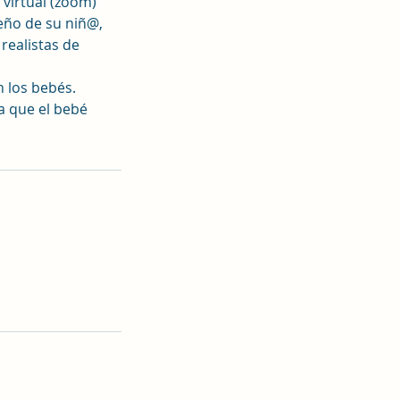
 virtual (zoom)
eño de su niñ@,
realistas de
n los bebés.
a que el bebé