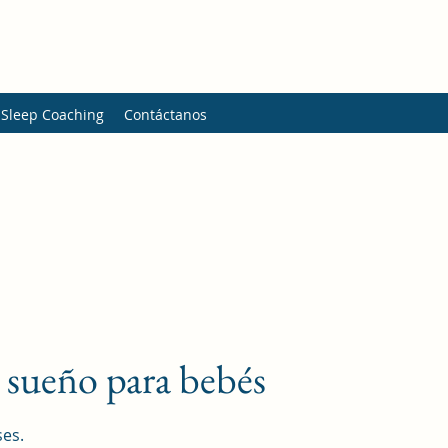
 Sleep Coaching
Contáctanos
l sueño para bebés
es.