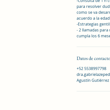
-Consulta de 1 h 
para resolver dud
como se va desarr
acuerdo a la edad
-Estrategias gent
- 2 llamadas para
cumpla los 6 mese
Datos de contact
+52 5538997798
dra.gabrielazepe
Agustín Gutiérrez