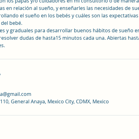
con los papás y/o cuidadores en mi consultorio o de manera
as en relación al sueño, y enseñarles las necesidades de su
ollando el sueño en los bebés y cuáles son las expectativas 
 del bebé.
iles y graduales para desarrollar buenos hábitos de sueño e
 resolver dudas de hasta15 minutos cada una. Abiertas hast
s.
o
da@gmail.com
 110, General Anaya, Mexico City, CDMX, Mexico