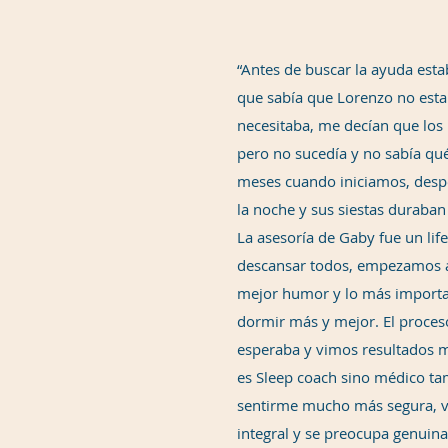
“Antes de buscar la ayuda est
que sabí­a que Lorenzo no est
necesitaba, me decían que lo
pero no sucedí­a y no sabí­a qu
meses cuando iniciamos, desp
la noche y sus siestas duraba
La asesorí­a de Gaby fue un li
descansar todos, empezamos a 
mejor humor y lo más import
dormir más y mejor. El proceso
esperaba y vimos resultados 
es Sleep coach sino médico ta
sentirme mucho más segura, v
integral y se preocupa genuin