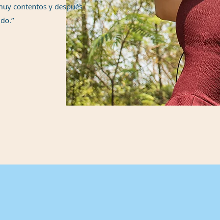
muy contentos y después
do.”