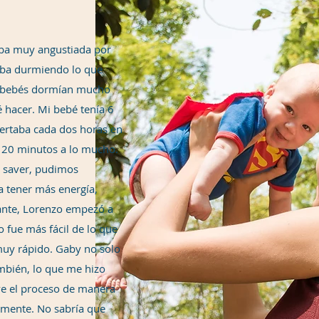
aba muy angustiada por
aba durmiendo lo que
s bebés dormían mucho
é hacer. Mi bebé tenía 6
ertaba cada dos horas en
n 20 minutos a lo mucho.
fe saver, pudimos
tener más energí­a,
ante, Lorenzo empezó a
 fue más fácil de lo que
muy rápido. Gaby no solo
mbién, lo que me hizo
e el proceso de manera
amente. No sabría que