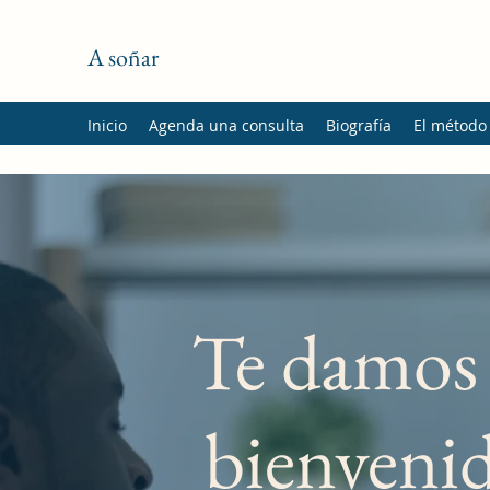
A soñar
Inicio
Agenda una consulta
Biografía
El método
Te damos 
bienveni