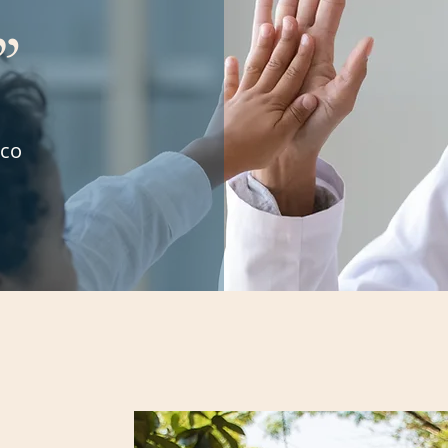
”
zco