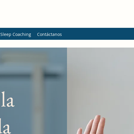
 Sleep Coaching
Contáctanos
la
da