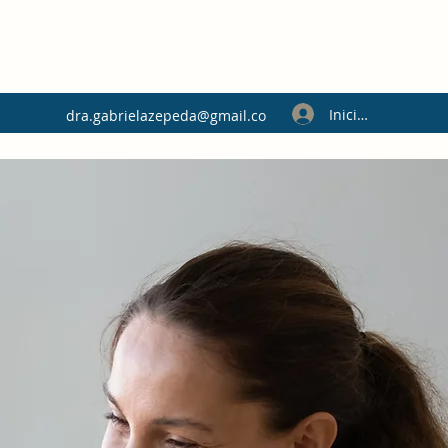
Iniciar sesión
dra.gabrielazepeda@gmail.co
m