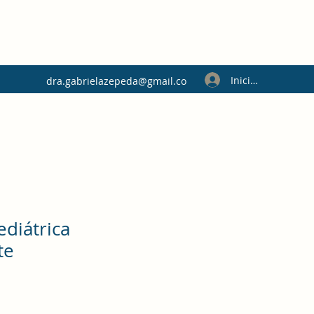
Iniciar sesión
dra.gabrielazepeda@gmail.co
m
ediátrica
te