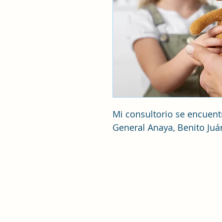
Mi consultorio se encuentr
General Anaya, Benito Juá
Agustin Gutiérrez 110, Colonia Gen
Delegación Benito Juárez. C. P. 