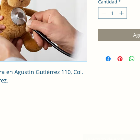
Cantidad
*
Agr
a en Agustín Gutiérrez 110, Col. 
rez.
Formulario de suscri
eral Anaya,
03340 CDMX