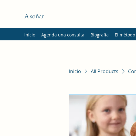
A soñar
Inicio
Agenda una consulta
Biografía
El método
Inicio
All Products
Con