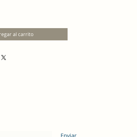
egar al carrito
pción
Enviar